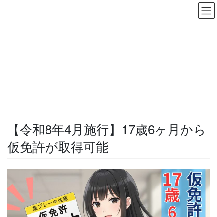
コ
ナ
ン
ビ
テ
ゲ
ン
ー
お知らせ
ツ
シ
に
ョ
移
ン
HOME
お知らせ
【令和8年4月施行】17歳6ヶ月から仮免許が取得可能
動
に
移
動
2026年4月3日
/ 最終更新日 :
2026年5月12日
お知らせ
【令和8年4月施行】17歳6ヶ月から
仮免許が取得可能