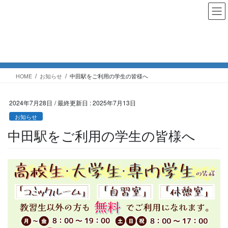
コ
ナ
ン
ビ
テ
ゲ
ン
ー
お知らせ
ツ
シ
に
ョ
移
ン
HOME
お知らせ
中田駅をご利用の学生の皆様へ
動
に
移
動
2024年7月28日
/ 最終更新日 :
2025年7月13日
お知らせ
中田駅をご利用の学生の皆様へ